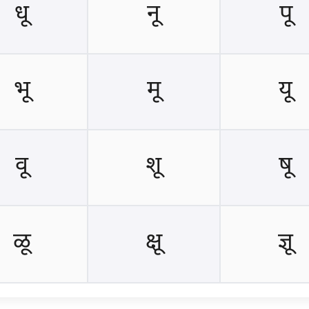
धू
नू
पू
भू
मू
यू
वू
शू
षू
ळू
क्षू
ज्ञू