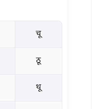
चू
ठू
थू