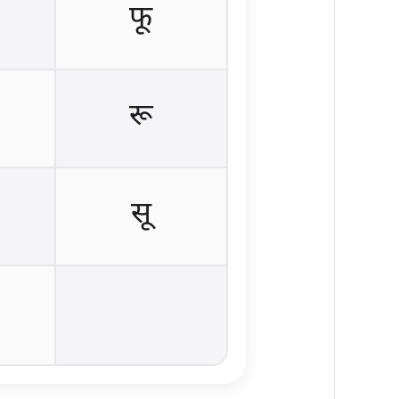
फू
रू
सू