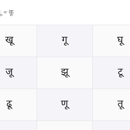
ू = कू
खू
गू
घू
जू
झू
टू
ढू
णू
तू