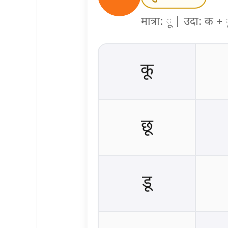
मात्रा: ू | उदा: क + 
कू
छू
डू