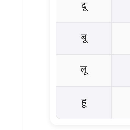
दू
बू
लू
हू