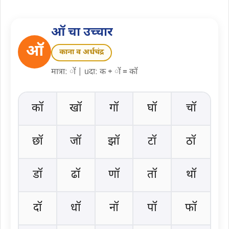
ऑ चा उच्चार
ऑ
काना व अर्धचंद्र
मात्रा: ॉ | uदा: क + ॉ = कॉ
कॉ
खॉ
गॉ
घॉ
चॉ
छॉ
जॉ
झॉ
टॉ
ठॉ
डॉ
ढॉ
णॉ
तॉ
थॉ
दॉ
धॉ
नॉ
पॉ
फॉ