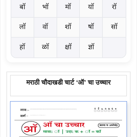
बॉ
भॉ
मॉ
यॉ
रॉ
लॉ
वॉ
शॉ
षॉ
सॉ
हॉ
ळॉ
क्षॉ
ज्ञॉ
मराठी चौदाखडी चार्ट ‘ऑ’ चा उच्चार