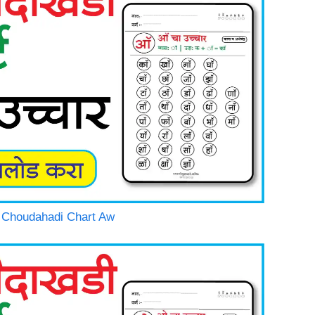
thi Choudahadi Chart Aw