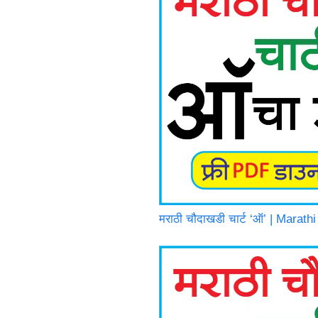
मराठी चौदाखडी चार्ट ‘ऑ’ | Mara