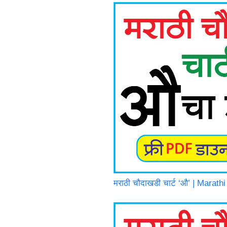
मराठी चौदाखडी चार्ट ‘औ’ | Mara