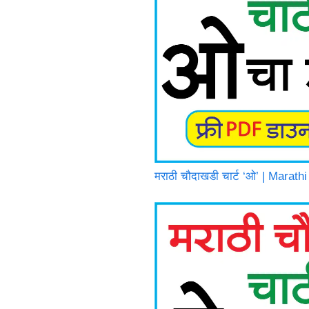
मराठी चौदाखडी चार्ट ‘ओ’ | Mara