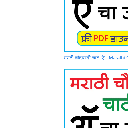
मराठी चौदाखडी चार्ट ‘ऐ’ | Marath