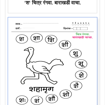
‘
श
‘ चित्र रंगवा. बाराखडी वाचा.