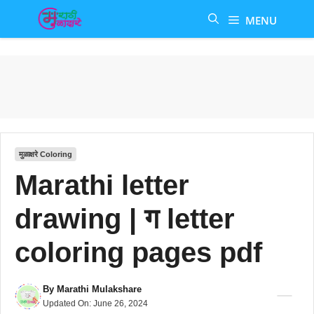
Skip
MENU
to
content
मुळाक्षरे Coloring
Marathi letter
drawing | ग letter
coloring pages pdf
By
Marathi Mulakshare
Updated On:
June 26, 2024