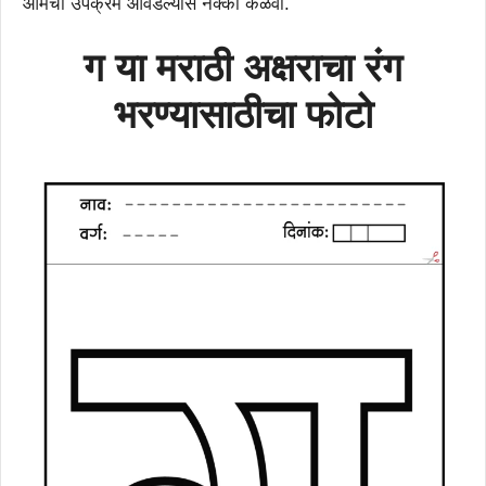
आमचा उपक्रम आवडल्यास नक्की कळवा.
ग
या मराठी अक्षराचा रंग
भरण्यासाठीचा
फोटो