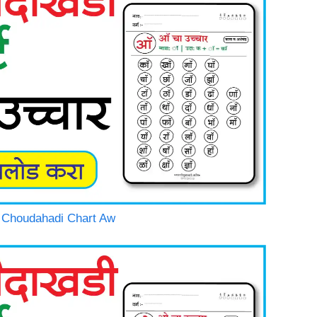
thi Choudahadi Chart Aw