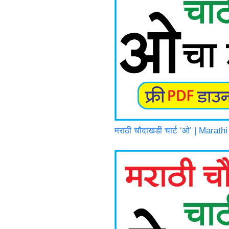
मराठी चौदाखडी चार्ट ‘ओ’ | Mara