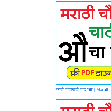
मराठी चौदाखडी चार्ट ‘औ’ | Mara