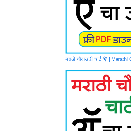
मराठी चौदाखडी चार्ट ‘ऐ’ | Marath