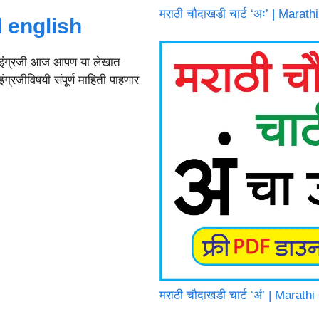
मराठी चौदाखडी चार्ट ‘अः’ | Mara
 english
 इंग्रजी आज आपण या लेखात
रजीविषयी संपूर्ण माहिती पाहणार
मराठी चौदाखडी चार्ट ‘अं’ | Mara