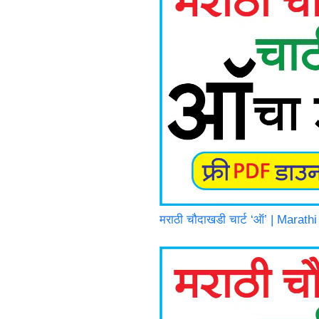
मराठी चौदाखडी चार्ट ‘ऑ’ | Mara